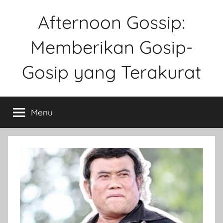
Skip
Afternoon Gossip:
to
content
Memberikan Gosip-
Gosip yang Terakurat
Sebuah
Website
Menu
Tentang
Ke
Gosipan
Di
Berbagai
Kalangan