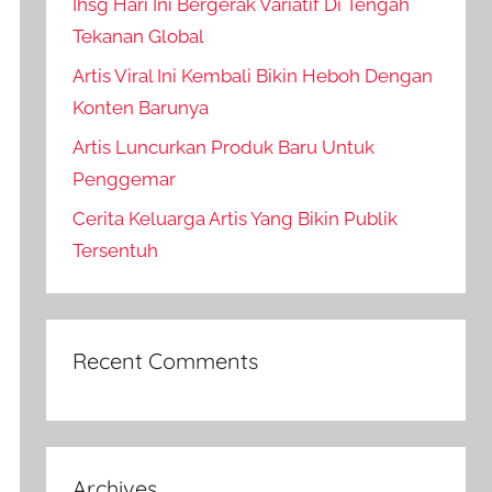
Ihsg Hari Ini Bergerak Variatif Di Tengah
Tekanan Global
Artis Viral Ini Kembali Bikin Heboh Dengan
Konten Barunya
Artis Luncurkan Produk Baru Untuk
Penggemar
Cerita Keluarga Artis Yang Bikin Publik
Tersentuh
Recent Comments
Archives