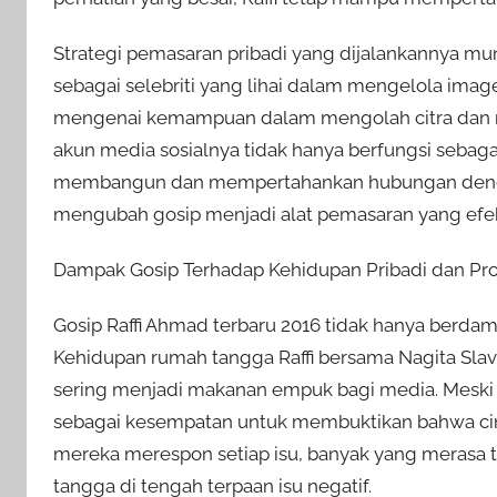
Strategi pemasaran pribadi yang dijalankannya mun
sebagai selebriti yang lihai dalam mengelola image 
mengenai kemampuan dalam mengolah citra dan 
akun media sosialnya tidak hanya berfungsi sebagai
membangun dan mempertahankan hubungan dengan p
mengubah gosip menjadi alat pemasaran yang efekt
Dampak Gosip Terhadap Kehidupan Pribadi dan Pro
Gosip Raffi Ahmad terbaru 2016 tidak hanya berdamp
Kehidupan rumah tangga Raffi bersama Nagita Slav
sering menjadi makanan empuk bagi media. Meski b
sebagai kesempatan untuk membuktikan bahwa cint
mereka merespon setiap isu, banyak yang merasa
tangga di tengah terpaan isu negatif.