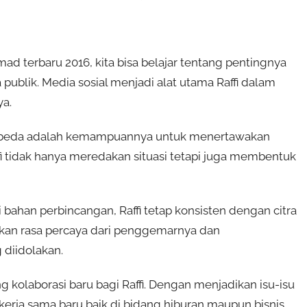
mad terbaru 2016, kita bisa belajar tentang pentingnya
ublik. Media sosial menjadi alat utama Raffi dalam
ya.
 berbeda adalah kemampuannya untuk menertawakan
i tidak hanya meredakan situasi tetapi juga membentuk
i bahan perbincangan, Raffi tetap konsisten dengan citra
rkan rasa percaya dari penggemarnya dan
 diidolakan.
g kolaborasi baru bagi Raffi. Dengan menjadikan isu-isu
 kerja sama baru baik di bidang hiburan maupun bisnis