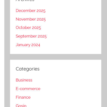
December 2025
November 2025
October 2025
September 2025
January 2024
Categories
Business
E-commerce
Finance
Gosip