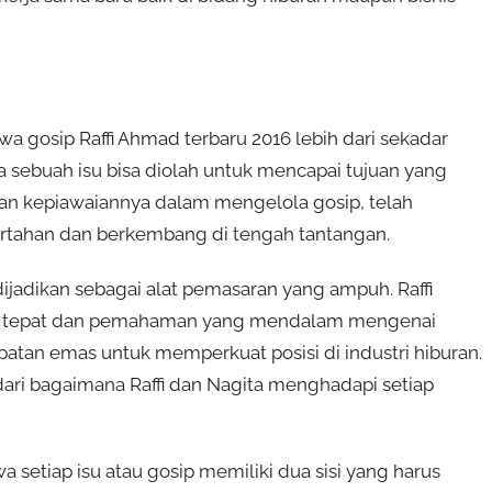
a gosip Raffi Ahmad terbaru 2016 lebih dari sekadar
na sebuah isu bisa diolah untuk mencapai tujuan yang
 dan kepiawaiannya dalam mengelola gosip, telah
ertahan dan berkembang di tengah tantangan.
a dijadikan sebagai alat pemasaran yang ampuh. Raffi
g tepat dan pemahaman yang mendalam mengenai
atan emas untuk memperkuat posisi di industri hiburan.
t dari bagaimana Raffi dan Nagita menghadapi setiap
a setiap isu atau gosip memiliki dua sisi yang harus