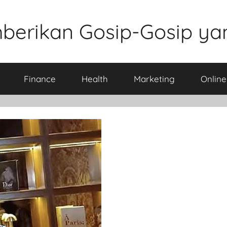
berikan Gosip-Gosip ya
Finance
Health
Marketing
Onlin