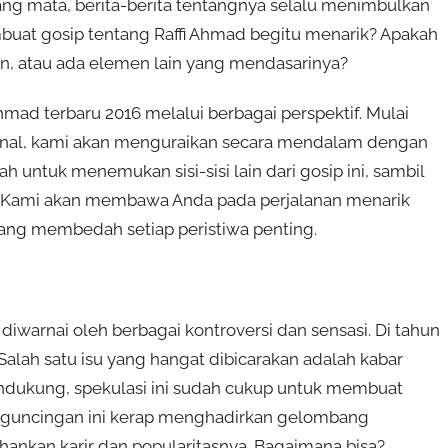
ng mata, berita-berita tentangnya selalu menimbulkan
uat gosip tentang Raffi Ahmad begitu menarik? Apakah
ton, atau ada elemen lain yang mendasarinya?
 Ahmad terbaru 2016 melalui berbagai perspektif. Mulai
sional, kami akan menguraikan secara mendalam dengan
h untuk menemukan sisi-sisi lain dari gosip ini, sambil
r. Kami akan membawa Anda pada perjalanan menarik
yang membedah setiap peristiwa penting.
u diwarnai oleh berbagai kontroversi dan sensasi. Di tahun
Salah satu isu yang hangat dibicarakan adalah kabar
endukung, spekulasi ini sudah cukup untuk membuat
rguncingan ini kerap menghadirkan gelombang
hankan karir dan popularitasnya. Bagaimana bisa?