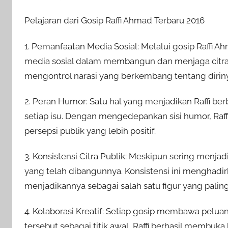
Pelajaran dari Gosip Raffi Ahmad Terbaru 2016
1. Pemanfaatan Media Sosial: Melalui gosip Raffi Ah
media sosial dalam membangun dan menjaga citra p
mengontrol narasi yang berkembang tentang dirin
2. Peran Humor: Satu hal yang menjadikan Raffi
setiap isu. Dengan mengedepankan sisi humor, Raff
persepsi publik yang lebih positif.
3. Konsistensi Citra Publik: Meskipun sering menjad
yang telah dibangunnya. Konsistensi ini menghadi
menjadikannya sebagai salah satu figur yang paling
4. Kolaborasi Kreatif: Setiap gosip membawa peluan
tersebut sebagai titik awal, Raffi berhasil membuka