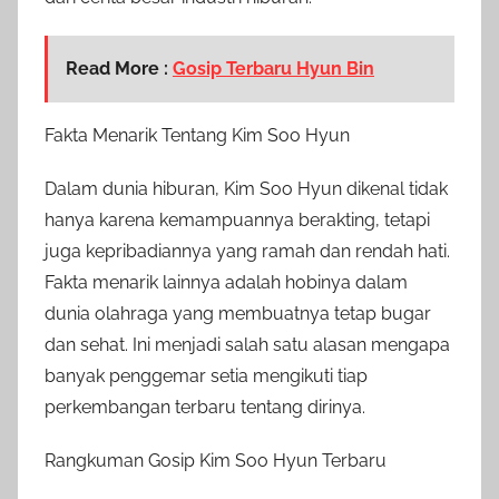
Read More :
Gosip Terbaru Hyun Bin
Fakta Menarik Tentang Kim Soo Hyun
Dalam dunia hiburan, Kim Soo Hyun dikenal tidak
hanya karena kemampuannya berakting, tetapi
juga kepribadiannya yang ramah dan rendah hati.
Fakta menarik lainnya adalah hobinya dalam
dunia olahraga yang membuatnya tetap bugar
dan sehat. Ini menjadi salah satu alasan mengapa
banyak penggemar setia mengikuti tiap
perkembangan terbaru tentang dirinya.
Rangkuman Gosip Kim Soo Hyun Terbaru