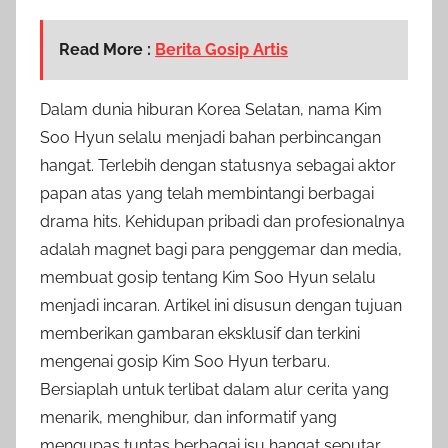
Read More :
Berita Gosip Artis
Dalam dunia hiburan Korea Selatan, nama Kim
Soo Hyun selalu menjadi bahan perbincangan
hangat. Terlebih dengan statusnya sebagai aktor
papan atas yang telah membintangi berbagai
drama hits. Kehidupan pribadi dan profesionalnya
adalah magnet bagi para penggemar dan media,
membuat gosip tentang Kim Soo Hyun selalu
menjadi incaran. Artikel ini disusun dengan tujuan
memberikan gambaran eksklusif dan terkini
mengenai gosip Kim Soo Hyun terbaru.
Bersiaplah untuk terlibat dalam alur cerita yang
menarik, menghibur, dan informatif yang
mengupas tuntas berbagai isu hangat seputar