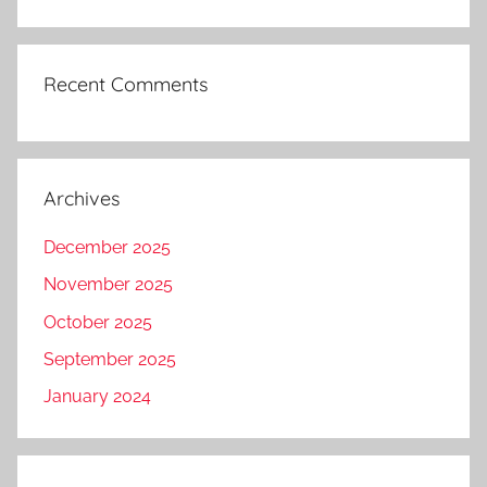
Recent Comments
Archives
December 2025
November 2025
October 2025
September 2025
January 2024