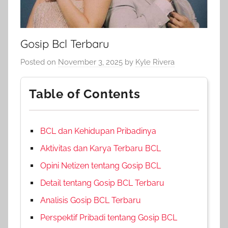
Gosip Bcl Terbaru
Posted on
November 3, 2025
by
Kyle Rivera
Table of Contents
BCL dan Kehidupan Pribadinya
Aktivitas dan Karya Terbaru BCL
Opini Netizen tentang Gosip BCL
Detail tentang Gosip BCL Terbaru
Analisis Gosip BCL Terbaru
Perspektif Pribadi tentang Gosip BCL