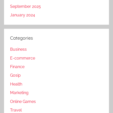
September 2025
January 2024
Categories
Business
E-commerce
Finance
Gosip
Health
Marketing
Online Games
Travel