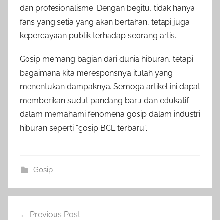
dan profesionalisme. Dengan begitu, tidak hanya
fans yang setia yang akan bertahan, tetapi juga
kepercayaan publik terhadap seorang artis.
Gosip memang bagian dari dunia hiburan, tetapi
bagaimana kita meresponsnya itulah yang
menentukan dampaknya. Semoga artikel ini dapat
memberikan sudut pandang baru dan edukatif
dalam memahami fenomena gosip dalam industri
hiburan seperti “gosip BCL terbaru”.
Gosip
Post
Previous Post