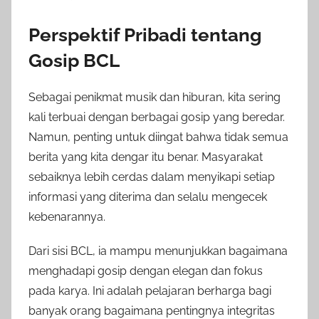
Perspektif Pribadi tentang
Gosip BCL
Sebagai penikmat musik dan hiburan, kita sering
kali terbuai dengan berbagai gosip yang beredar.
Namun, penting untuk diingat bahwa tidak semua
berita yang kita dengar itu benar. Masyarakat
sebaiknya lebih cerdas dalam menyikapi setiap
informasi yang diterima dan selalu mengecek
kebenarannya.
Dari sisi BCL, ia mampu menunjukkan bagaimana
menghadapi gosip dengan elegan dan fokus
pada karya. Ini adalah pelajaran berharga bagi
banyak orang bagaimana pentingnya integritas