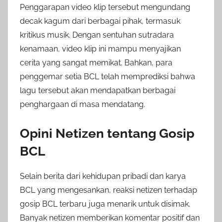
Penggarapan video klip tersebut mengundang
decak kagum dari berbagai pihak, termasuk
kritikus musik. Dengan sentuhan sutradara
kenamaan, video klip ini mampu menyajikan
cerita yang sangat memikat. Bahkan, para
penggemar setia BCL telah memprediksi bahwa
lagu tersebut akan mendapatkan berbagai
penghargaan di masa mendatang.
Opini Netizen tentang Gosip
BCL
Selain berita dari kehidupan pribadi dan karya
BCL yang mengesankan, reaksi netizen terhadap
gosip BCL terbaru juga menarik untuk disimak.
Banyak netizen memberikan komentar positif dan