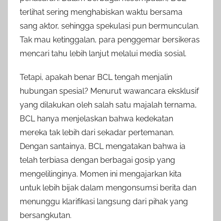
terlihat sering menghabiskan waktu bersama
sang aktor, sehingga spekulasi pun bermunculan.
Tak mau ketinggalan, para penggemar bersikeras
mencari tahu lebih lanjut melalui media sosial.
Tetapi, apakah benar BCL tengah menjalin
hubungan spesial? Menurut wawancara eksklusif
yang dilakukan oleh salah satu majalah ternama,
BCL hanya menjelaskan bahwa kedekatan
mereka tak lebih dari sekadar pertemanan.
Dengan santainya, BCL mengatakan bahwa ia
telah terbiasa dengan berbagai gosip yang
mengelilinginya. Momen ini mengajarkan kita
untuk lebih bijak dalam mengonsumsi berita dan
menunggu klarifikasi langsung dari pihak yang
bersangkutan.