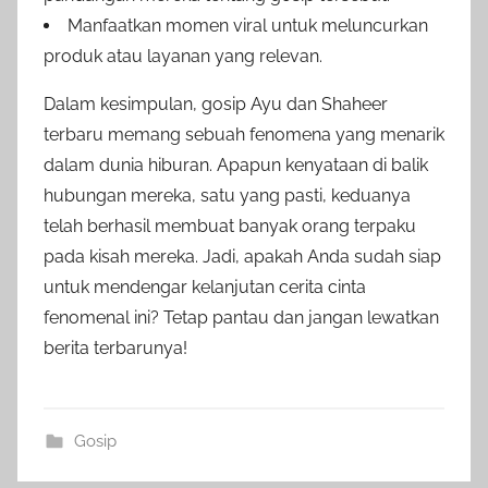
Manfaatkan momen viral untuk meluncurkan
produk atau layanan yang relevan.
Dalam kesimpulan, gosip Ayu dan Shaheer
terbaru memang sebuah fenomena yang menarik
dalam dunia hiburan. Apapun kenyataan di balik
hubungan mereka, satu yang pasti, keduanya
telah berhasil membuat banyak orang terpaku
pada kisah mereka. Jadi, apakah Anda sudah siap
untuk mendengar kelanjutan cerita cinta
fenomenal ini? Tetap pantau dan jangan lewatkan
berita terbarunya!
Gosip