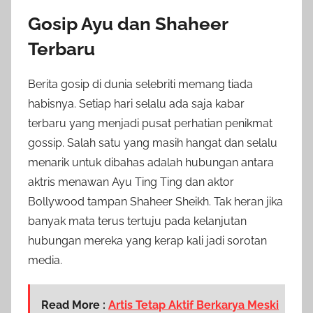
Gosip Ayu dan Shaheer
Terbaru
Berita gosip di dunia selebriti memang tiada
habisnya. Setiap hari selalu ada saja kabar
terbaru yang menjadi pusat perhatian penikmat
gossip. Salah satu yang masih hangat dan selalu
menarik untuk dibahas adalah hubungan antara
aktris menawan Ayu Ting Ting dan aktor
Bollywood tampan Shaheer Sheikh. Tak heran jika
banyak mata terus tertuju pada kelanjutan
hubungan mereka yang kerap kali jadi sorotan
media.
Read More :
Artis Tetap Aktif Berkarya Meski