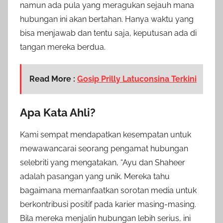
namun ada pula yang meragukan sejauh mana
hubungan ini akan bertahan. Hanya waktu yang
bisa menjawab dan tentu saja, keputusan ada di
tangan mereka berdua.
Read More :
Gosip Prilly Latuconsina Terkini
Apa Kata Ahli?
Kami sempat mendapatkan kesempatan untuk
mewawancarai seorang pengamat hubungan
selebriti yang mengatakan, “Ayu dan Shaheer
adalah pasangan yang unik. Mereka tahu
bagaimana memanfaatkan sorotan media untuk
berkontribusi positif pada karier masing-masing.
Bila mereka menjalin hubungan lebih serius, ini