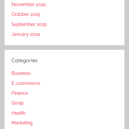
November 2025
October 2025
September 2025
January 2024
Categories
Business
E-commerce
Finance
Gosip
Health
Marketing