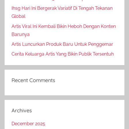
Ihsg Hari Ini Bergerak Variatif Di Tengah Tekanan
Global
Artis Viral Ini Kembali Bikin Heboh Dengan Konten
Barunya
Artis Luncurkan Produk Baru Untuk Penggemar
Cerita Keluarga Artis Yang Bikin Publik Tersentuh
Recent Comments
Archives
December 2025