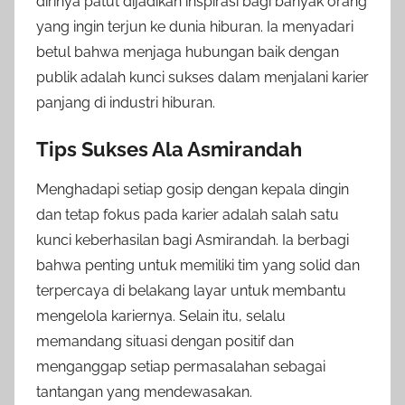
dirinya patut dijadikan inspirasi bagi banyak orang
yang ingin terjun ke dunia hiburan. Ia menyadari
betul bahwa menjaga hubungan baik dengan
publik adalah kunci sukses dalam menjalani karier
panjang di industri hiburan.
Tips Sukses Ala Asmirandah
Menghadapi setiap gosip dengan kepala dingin
dan tetap fokus pada karier adalah salah satu
kunci keberhasilan bagi Asmirandah. Ia berbagi
bahwa penting untuk memiliki tim yang solid dan
terpercaya di belakang layar untuk membantu
mengelola kariernya. Selain itu, selalu
memandang situasi dengan positif dan
menganggap setiap permasalahan sebagai
tantangan yang mendewasakan.