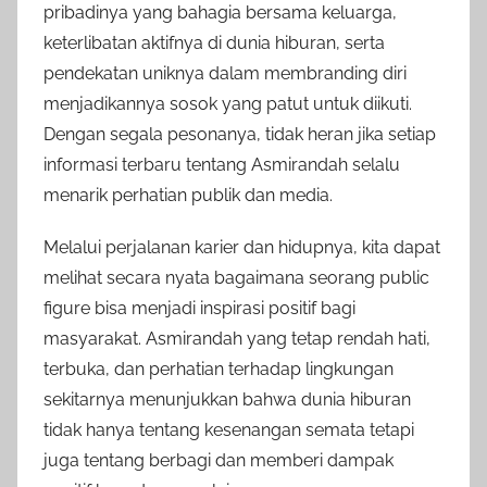
pribadinya yang bahagia bersama keluarga,
keterlibatan aktifnya di dunia hiburan, serta
pendekatan uniknya dalam membranding diri
menjadikannya sosok yang patut untuk diikuti.
Dengan segala pesonanya, tidak heran jika setiap
informasi terbaru tentang Asmirandah selalu
menarik perhatian publik dan media.
Melalui perjalanan karier dan hidupnya, kita dapat
melihat secara nyata bagaimana seorang public
figure bisa menjadi inspirasi positif bagi
masyarakat. Asmirandah yang tetap rendah hati,
terbuka, dan perhatian terhadap lingkungan
sekitarnya menunjukkan bahwa dunia hiburan
tidak hanya tentang kesenangan semata tetapi
juga tentang berbagi dan memberi dampak