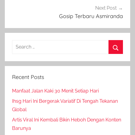
Next Post
Gosip Terbaru Asmiranda
Search
for:
Search
Recent Posts
Manfaat Jalan Kaki 30 Menit Setiap Hari
Ihsg Hari Ini Bergerak Variatif Di Tengah Tekanan
Global
Artis Viral Ini Kembali Bikin Heboh Dengan Konten
Barunya