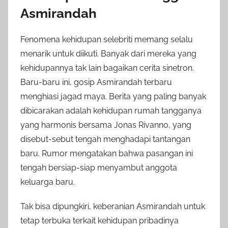
Asmirandah
Fenomena kehidupan selebriti memang selalu
menarik untuk diikuti. Banyak dari mereka yang
kehidupannya tak lain bagaikan cerita sinetron.
Baru-baru ini, gosip Asmirandah terbaru
menghiasi jagad maya. Berita yang paling banyak
dibicarakan adalah kehidupan rumah tangganya
yang harmonis bersama Jonas Rivanno, yang
disebut-sebut tengah menghadapi tantangan
baru. Rumor mengatakan bahwa pasangan ini
tengah bersiap-siap menyambut anggota
keluarga baru.
Tak bisa dipungkiri, keberanian Asmirandah untuk
tetap terbuka terkait kehidupan pribadinya