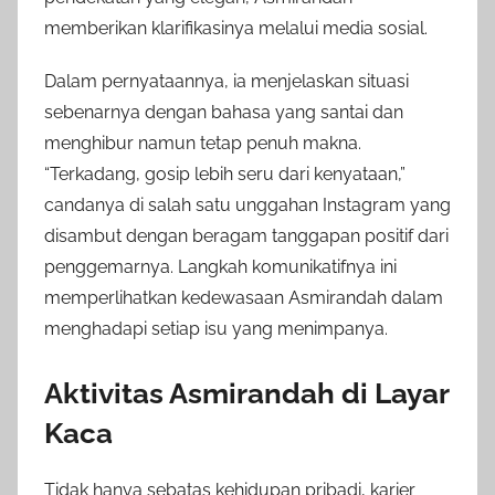
memberikan klarifikasinya melalui media sosial.
Dalam pernyataannya, ia menjelaskan situasi
sebenarnya dengan bahasa yang santai dan
menghibur namun tetap penuh makna.
“Terkadang, gosip lebih seru dari kenyataan,”
candanya di salah satu unggahan Instagram yang
disambut dengan beragam tanggapan positif dari
penggemarnya. Langkah komunikatifnya ini
memperlihatkan kedewasaan Asmirandah dalam
menghadapi setiap isu yang menimpanya.
Aktivitas Asmirandah di Layar
Kaca
Tidak hanya sebatas kehidupan pribadi, karier