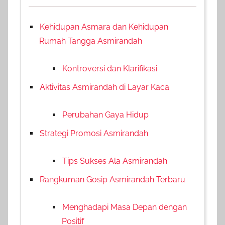
Kehidupan Asmara dan Kehidupan
Rumah Tangga Asmirandah
Kontroversi dan Klarifikasi
Aktivitas Asmirandah di Layar Kaca
Perubahan Gaya Hidup
Strategi Promosi Asmirandah
Tips Sukses Ala Asmirandah
Rangkuman Gosip Asmirandah Terbaru
Menghadapi Masa Depan dengan
Positif