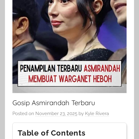
Gosip Asmirandah Terbaru
Posted on
November 23, 2025
by
Kyle Rivera
Table of Contents