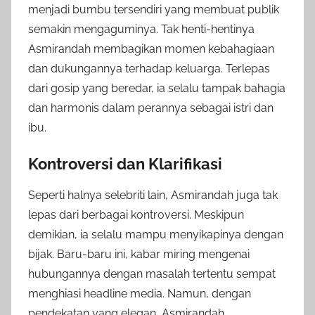
menjadi bumbu tersendiri yang membuat publik
semakin mengaguminya. Tak henti-hentinya
Asmirandah membagikan momen kebahagiaan
dan dukungannya terhadap keluarga. Terlepas
dari gosip yang beredar, ia selalu tampak bahagia
dan harmonis dalam perannya sebagai istri dan
ibu.
Kontroversi dan Klarifikasi
Seperti halnya selebriti lain, Asmirandah juga tak
lepas dari berbagai kontroversi. Meskipun
demikian, ia selalu mampu menyikapinya dengan
bijak. Baru-baru ini, kabar miring mengenai
hubungannya dengan masalah tertentu sempat
menghiasi headline media. Namun, dengan
pendekatan yang elegan, Asmirandah