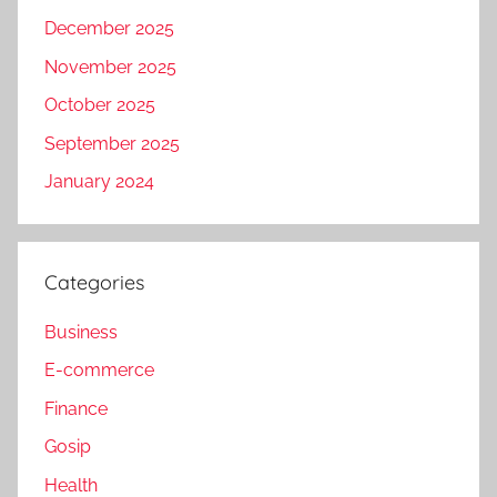
December 2025
November 2025
October 2025
September 2025
January 2024
Categories
Business
E-commerce
Finance
Gosip
Health