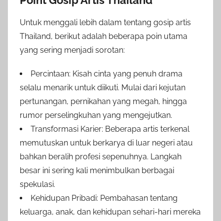
Point Gosip Artis Thailand
Untuk menggali lebih dalam tentang gosip artis
Thailand, berikut adalah beberapa poin utama
yang sering menjadi sorotan:
Percintaan: Kisah cinta yang penuh drama
selalu menarik untuk diikuti. Mulai dari kejutan
pertunangan, pernikahan yang megah, hingga
rumor perselingkuhan yang mengejutkan.
Transformasi Karier: Beberapa artis terkenal
memutuskan untuk berkarya di luar negeri atau
bahkan beralih profesi sepenuhnya. Langkah
besar ini sering kali menimbulkan berbagai
spekulasi.
Kehidupan Pribadi: Pembahasan tentang
keluarga, anak, dan kehidupan sehari-hari mereka