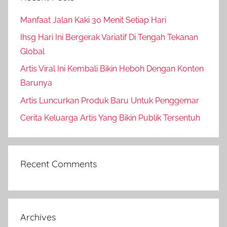
Manfaat Jalan Kaki 30 Menit Setiap Hari
Ihsg Hari Ini Bergerak Variatif Di Tengah Tekanan
Global
Artis Viral Ini Kembali Bikin Heboh Dengan Konten
Barunya
Artis Luncurkan Produk Baru Untuk Penggemar
Cerita Keluarga Artis Yang Bikin Publik Tersentuh
Recent Comments
Archives