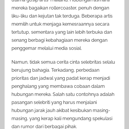
mereka bagaikan rollercoaster, penuh dengan
liku-liku dan kejutan tak terduga. Beberapa artis
memilih untuk menjaga kemesraannya secara
tertutup, sementara yang lain lebih terbuka dan
senang berbagi kebahagiaan mereka dengan
penggemar melalui media sosial.
Namun, tidak semua cerita cinta selebritas selalu
berujung bahagia. Terkadang, perbedaan
prioritas dan jadwal yang padat kerap menjadi
penghalang yang membawa cobaan dalam
hubungan mereka. Salah satu contohnya adalah
pasangan selebriti yang harus menjalani
hubungan jarak jauh akibat kesibukan masing-
masing, yang kerap kali mengundang spekulasi
dan rumor dari berbagai pihak.