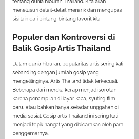
tentang dunia hiburan Thailand. Kita akan
menelusuri detail-detail menarik dan mengupas
sisi lain dari bintang-bintang favorit kita.
Populer dan Kontroversi di
Balik Gosip Artis Thailand
Dalam dunia hiburan, popularitas artis sering kali
sebanding dengan jumlah gosip yang
mengelilinginya. Artis Thailand tidak terkecuali.
Beberapa dari mereka kerap menjadi sorotan
karena penampilan di layar kaca, syuting film
baru, atau bahkan hanya sekadar unggahan di
media sosial. Gosip artis Thailand ini sering kali
menjadi topik hangat yang dibicarakan oleh para
penggemarnya.