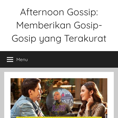
Skip
Afternoon Gossip:
to
content
Memberikan Gosip-
Gosip yang Terakurat
Sebuah
Website
Menu
Tentang
Ke
Gosipan
Di
Berbagai
Kalangan