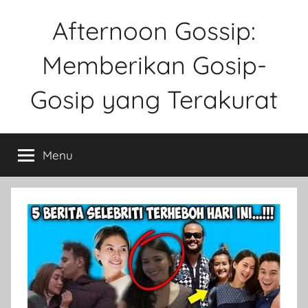
Skip
Afternoon Gossip:
to
content
Memberikan Gosip-
Gosip yang Terakurat
Sebuah
Website
Menu
Tentang
Ke
Gosipan
Di
Berbagai
Kalangan