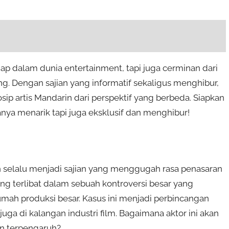
p dalam dunia entertainment, tapi juga cerminan dari
. Dengan sajian yang informatif sekaligus menghibur,
sip artis Mandarin dari perspektif yang berbeda. Siapkan
nya menarik tapi juga eksklusif dan menghibur!
in selalu menjadi sajian yang menggugah rasa penasaran
Bing terlibat dalam sebuah kontroversi besar yang
umah produksi besar. Kasus ini menjadi perbincangan
uga di kalangan industri film. Bagaimana aktor ini akan
an terpengaruh?