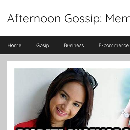
Skip
to
Afternoon Gossip: Mem
content
Sebuah
Website
Home
Gosip
Business
E-commerce
Tentang
Ke
Gosipan
Di
Berbagai
Kalangan