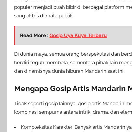
populer menjadi buah bibir di berbagai platform me
sang aktris di mata publik.
Read More :
Gosip Uya Kuya Terbaru
Di dunia maya, semua orang berspekulasi dan berde
berdiri teguh membela, sementara pihak lain mengkr
dan dinamisnya dunia hiburan Mandarin saat ini.
Mengapa Gosip Artis Mandarin 
Tidak seperti gosip lainnya, gosip artis Mandarin me
kombinasi sempurna antara intrik, drama, dan elem
Kompleksitas Karakter: Banyak artis Mandarin ya