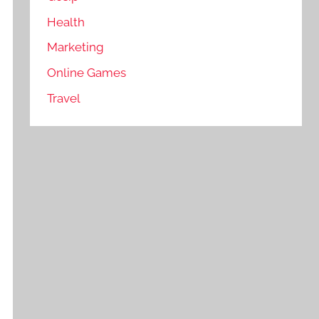
Health
Marketing
Online Games
Travel