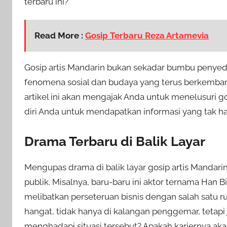
terbaru ini?
Read More :
Gosip Terbaru Reza Artamevia
Gosip artis Mandarin bukan sekadar bumbu penyeda
fenomena sosial dan budaya yang terus berkembang
artikel ini akan mengajak Anda untuk menelusuri go
diri Anda untuk mendapatkan informasi yang tak ha
Drama Terbaru di Balik Layar
Mengupas drama di balik layar gosip artis Mandar
publik. Misalnya, baru-baru ini aktor ternama Han 
melibatkan perseteruan bisnis dengan salah satu r
hangat, tidak hanya di kalangan penggemar, tetapi j
menghadapi situasi tersebut? Apakah kariernya ak