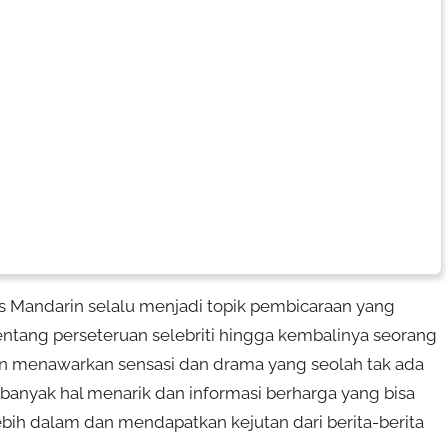
tis Mandarin selalu menjadi topik pembicaraan yang
tentang perseteruan selebriti hingga kembalinya seorang
rin menawarkan sensasi dan drama yang seolah tak ada
a banyak hal menarik dan informasi berharga yang bisa
ebih dalam dan mendapatkan kejutan dari berita-berita