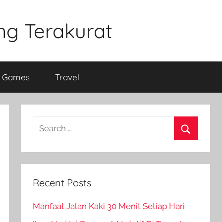
ng Terakurat
e Games
Travel
Search
for:
Search
Recent Posts
Manfaat Jalan Kaki 30 Menit Setiap Hari