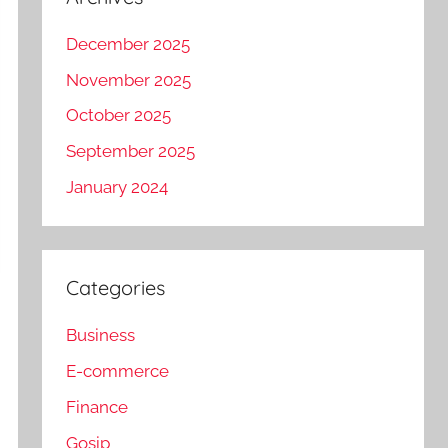
December 2025
November 2025
October 2025
September 2025
January 2024
Categories
Business
E-commerce
Finance
Gosip