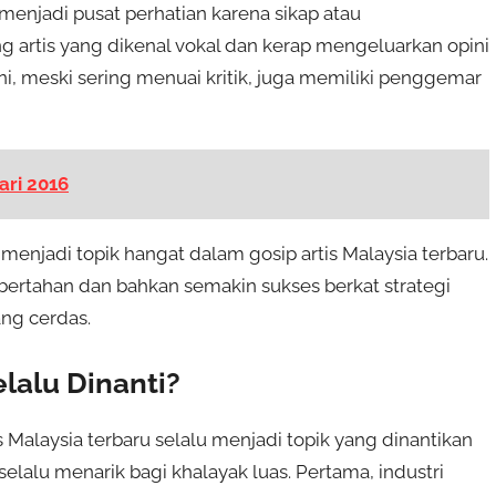
 menjadi pusat perhatian karena sikap atau
ng artis yang dikenal vokal dan kerap mengeluarkan opini
ni, meski sering menuai kritik, juga memiliki penggemar
ari 2016
i menjadi topik hangat dalam gosip artis Malaysia terbaru.
bertahan dan bahkan semakin sukses berkat strategi
ang cerdas.
lalu Dinanti?
Malaysia terbaru selalu menjadi topik yang dinantikan
selalu menarik bagi khalayak luas. Pertama, industri