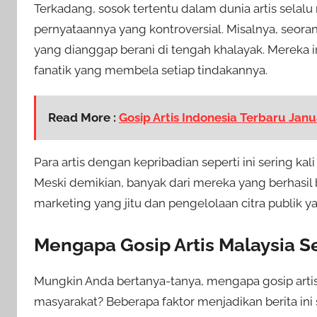
Terkadang, sosok tertentu dalam dunia artis selalu
pernyataannya yang kontroversial. Misalnya, seora
yang dianggap berani di tengah khalayak. Mereka i
fanatik yang membela setiap tindakannya.
Read More :
Gosip Artis Indonesia Terbaru Janu
Para artis dengan kepribadian seperti ini sering kal
Meski demikian, banyak dari mereka yang berhasil 
marketing yang jitu dan pengelolaan citra publik y
Mengapa Gosip Artis Malaysia Se
Mungkin Anda bertanya-tanya, mengapa gosip artis 
masyarakat? Beberapa faktor menjadikan berita ini 