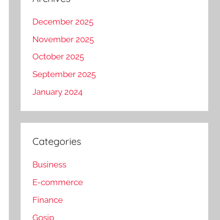
December 2025
November 2025
October 2025
September 2025
January 2024
Categories
Business
E-commerce
Finance
Gosip