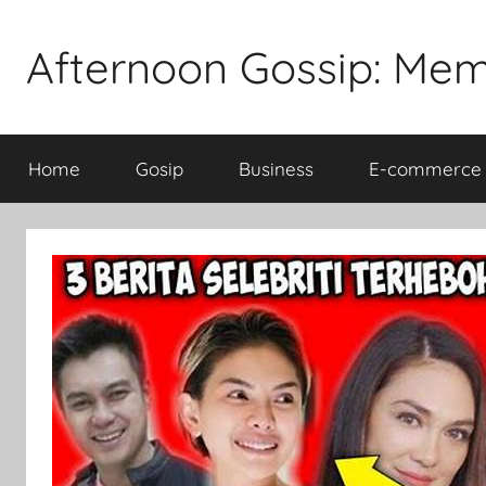
Skip
to
Afternoon Gossip: Mem
content
Sebuah
Website
Home
Gosip
Business
E-commerce
Tentang
Ke
Gosipan
Di
Berbagai
Kalangan