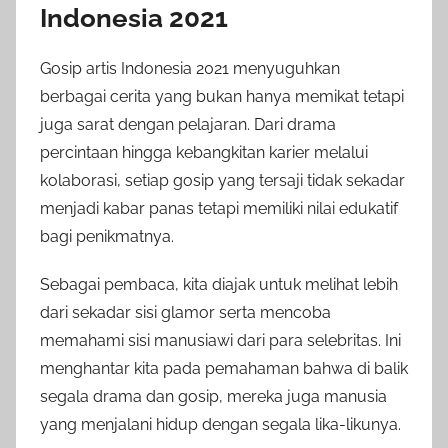
Indonesia 2021
Gosip artis Indonesia 2021 menyuguhkan
berbagai cerita yang bukan hanya memikat tetapi
juga sarat dengan pelajaran. Dari drama
percintaan hingga kebangkitan karier melalui
kolaborasi, setiap gosip yang tersaji tidak sekadar
menjadi kabar panas tetapi memiliki nilai edukatif
bagi penikmatnya.
Sebagai pembaca, kita diajak untuk melihat lebih
dari sekadar sisi glamor serta mencoba
memahami sisi manusiawi dari para selebritas. Ini
menghantar kita pada pemahaman bahwa di balik
segala drama dan gosip, mereka juga manusia
yang menjalani hidup dengan segala lika-likunya.