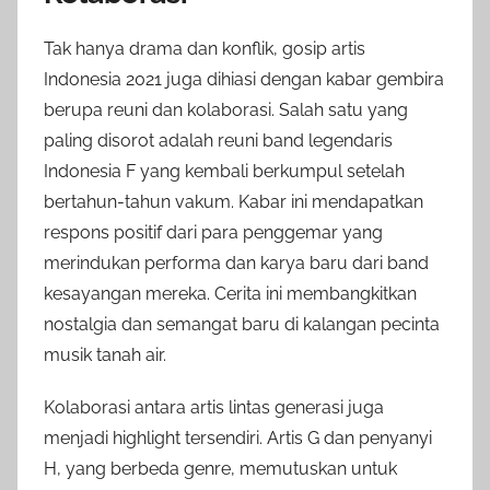
Tak hanya drama dan konflik, gosip artis
Indonesia 2021 juga dihiasi dengan kabar gembira
berupa reuni dan kolaborasi. Salah satu yang
paling disorot adalah reuni band legendaris
Indonesia F yang kembali berkumpul setelah
bertahun-tahun vakum. Kabar ini mendapatkan
respons positif dari para penggemar yang
merindukan performa dan karya baru dari band
kesayangan mereka. Cerita ini membangkitkan
nostalgia dan semangat baru di kalangan pecinta
musik tanah air.
Kolaborasi antara artis lintas generasi juga
menjadi highlight tersendiri. Artis G dan penyanyi
H, yang berbeda genre, memutuskan untuk