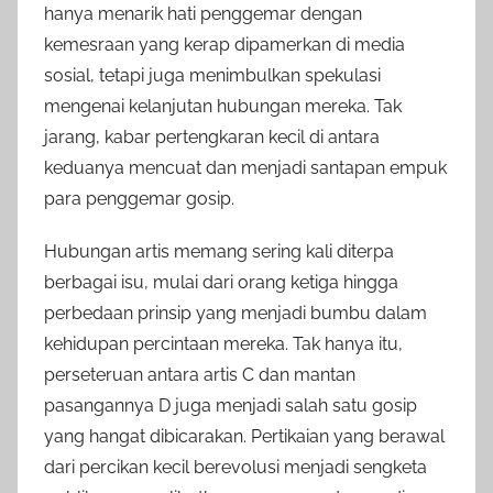
hanya menarik hati penggemar dengan
kemesraan yang kerap dipamerkan di media
sosial, tetapi juga menimbulkan spekulasi
mengenai kelanjutan hubungan mereka. Tak
jarang, kabar pertengkaran kecil di antara
keduanya mencuat dan menjadi santapan empuk
para penggemar gosip.
Hubungan artis memang sering kali diterpa
berbagai isu, mulai dari orang ketiga hingga
perbedaan prinsip yang menjadi bumbu dalam
kehidupan percintaan mereka. Tak hanya itu,
perseteruan antara artis C dan mantan
pasangannya D juga menjadi salah satu gosip
yang hangat dibicarakan. Pertikaian yang berawal
dari percikan kecil berevolusi menjadi sengketa