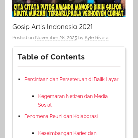
Gosip Artis Indonesia 2021
Posted on
November 28, 2025
by
Kyle Rivera
Table of Contents
Percintaan dan Perseteruan di Balik Layar
Kegemaran Netizen dan Media
Sosial
Fenomena Reuni dan Kolaborasi
Keseimbangan Karier dan