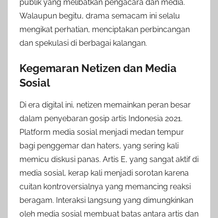
publik yang melibatkan pengacara dan media.
Walaupun begitu, drama semacam ini selalu
mengikat perhatian, menciptakan perbincangan
dan spekulasi di berbagai kalangan.
Kegemaran Netizen dan Media
Sosial
Di era digital ini, netizen memainkan peran besar
dalam penyebaran gosip artis Indonesia 2021.
Platform media sosial menjadi medan tempur
bagi penggemar dan haters, yang sering kali
memicu diskusi panas. Artis E, yang sangat aktif di
media sosial, kerap kali menjadi sorotan karena
cuitan kontroversialnya yang memancing reaksi
beragam. Interaksi langsung yang dimungkinkan
oleh media sosial membuat batas antara artis dan