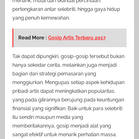
menarik, mulai dari skandal percintaan,
pertengkaran antar selebriti, hingga gaya hidup
yang penuh kemewahan.
Read More :
Gosip Artis Terbaru 2017
Tak dapat dipungkiri, gosip-gosip tersebut bukan
hanya sekedar cerita, melainkan juga menjadi
bagian dari strategi pemasaran yang
menggiurkan. Mengupas setiap aspek kehidupan
pribadi artis dapat meningkatkan popularitas,
yang pada gilirannya berujung pada keuntungan
finansial yang signifikan. Baik untuk para selebriti
itu sendiri maupun media yang
memberitakannya, gosip menjadi alat yang
sangat efektif untuk menarik perhatian massa.