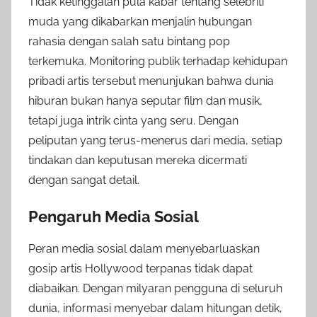
Tidak ketinggalan pula kabar tentang selebriti
muda yang dikabarkan menjalin hubungan
rahasia dengan salah satu bintang pop
terkemuka. Monitoring publik terhadap kehidupan
pribadi artis tersebut menunjukan bahwa dunia
hiburan bukan hanya seputar film dan musik,
tetapi juga intrik cinta yang seru. Dengan
peliputan yang terus-menerus dari media, setiap
tindakan dan keputusan mereka dicermati
dengan sangat detail.
Pengaruh Media Sosial
Peran media sosial dalam menyebarluaskan
gosip artis Hollywood terpanas tidak dapat
diabaikan. Dengan milyaran pengguna di seluruh
dunia, informasi menyebar dalam hitungan detik,