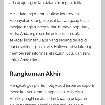
ada di ujung jari kita dalam hitungan detik.
Meski kadang memunculkan kontroversi,
kebanyakan orang sepakat bahwa gosip telah
menjadi bagian integral dari budaya pop. Jadi,
ketika Anda ingin sedikit pelepas stres atau
sekadar ingin tahu apa yang sedang terjadi di
dunia selebriti, gosip artis Hollywood selalu siap
memberikan informasi eksklusif, lucu, dan seru
untuk Anda nikmati.
Rangkuman Akhir
Mengikuti gosip artis Hollywood terpanas seperti
mengikuti seri drama tanpa akhir. Ada cinta,
konflik, pengkhianatan, dan kadang pelajaran