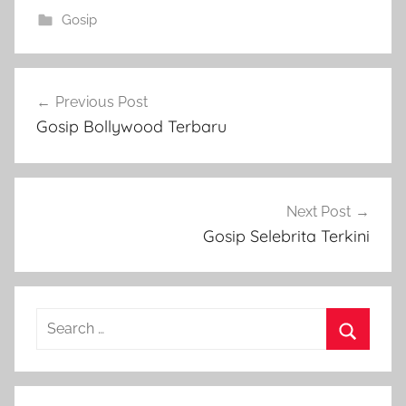
Gosip
Post
Previous Post
navigation
Gosip Bollywood Terbaru
Next Post
Gosip Selebrita Terkini
Search
for:
Search