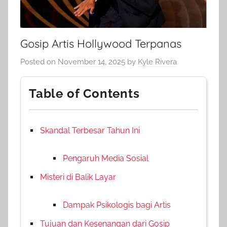
Gosip Artis Hollywood Terpanas
Posted on
November 14, 2025
by
Kyle Rivera
Table of Contents
Skandal Terbesar Tahun Ini
Pengaruh Media Sosial
Misteri di Balik Layar
Dampak Psikologis bagi Artis
Tujuan dan Kesenangan dari Gosip