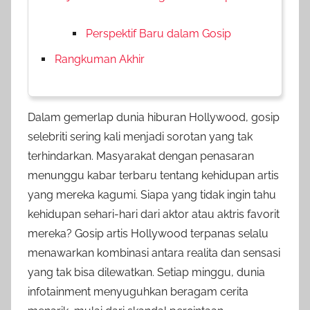
Perspektif Baru dalam Gosip
Rangkuman Akhir
Dalam gemerlap dunia hiburan Hollywood, gosip
selebriti sering kali menjadi sorotan yang tak
terhindarkan. Masyarakat dengan penasaran
menunggu kabar terbaru tentang kehidupan artis
yang mereka kagumi. Siapa yang tidak ingin tahu
kehidupan sehari-hari dari aktor atau aktris favorit
mereka? Gosip artis Hollywood terpanas selalu
menawarkan kombinasi antara realita dan sensasi
yang tak bisa dilewatkan. Setiap minggu, dunia
infotainment menyuguhkan beragam cerita