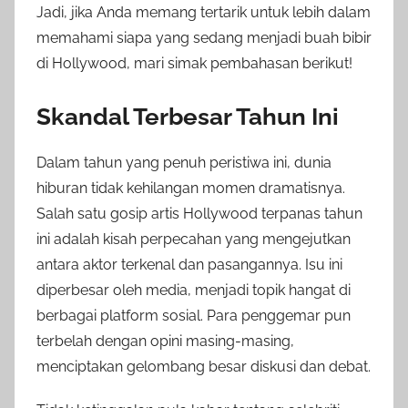
Jadi, jika Anda memang tertarik untuk lebih dalam
memahami siapa yang sedang menjadi buah bibir
di Hollywood, mari simak pembahasan berikut!
Skandal Terbesar Tahun Ini
Dalam tahun yang penuh peristiwa ini, dunia
hiburan tidak kehilangan momen dramatisnya.
Salah satu gosip artis Hollywood terpanas tahun
ini adalah kisah perpecahan yang mengejutkan
antara aktor terkenal dan pasangannya. Isu ini
diperbesar oleh media, menjadi topik hangat di
berbagai platform sosial. Para penggemar pun
terbelah dengan opini masing-masing,
menciptakan gelombang besar diskusi dan debat.