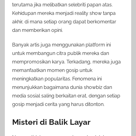
terutama jika melibatkan selebriti papan atas.
Kehidupan mereka menjadi reality show tanpa
akhir, di mana setiap orang dapat berkomentar
dan memberikan opini.
Banyak artis juga menggunakan platform ini
untuk membangun citra publik mereka dan
mempromosikan karya. Terkadang, mereka juga
memanfaatkan momen gosip untuk
meningkatkan popularitas. Fenomena ini
menunjukkan bagaimana dunia showbiz dan
media sosial saling berkaitan erat, dengan setiap
gosip menjadi cerita yang harus ditonton.
Misteri di Balik Layar