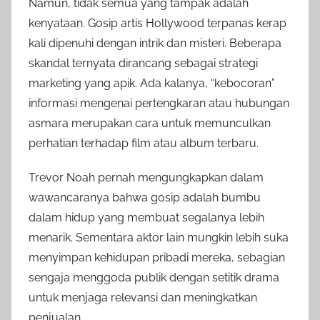
Namun, tidak semua yang tampak adalah
kenyataan. Gosip artis Hollywood terpanas kerap
kali dipenuhi dengan intrik dan misteri. Beberapa
skandal ternyata dirancang sebagai strategi
marketing yang apik. Ada kalanya, “kebocoran”
informasi mengenai pertengkaran atau hubungan
asmara merupakan cara untuk memunculkan
perhatian terhadap film atau album terbaru.
Trevor Noah pernah mengungkapkan dalam
wawancaranya bahwa gosip adalah bumbu
dalam hidup yang membuat segalanya lebih
menarik. Sementara aktor lain mungkin lebih suka
menyimpan kehidupan pribadi mereka, sebagian
sengaja menggoda publik dengan setitik drama
untuk menjaga relevansi dan meningkatkan
penjualan.