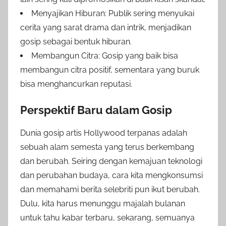
Menyajikan Hiburan: Publik sering menyukai
cerita yang sarat drama dan intrik, menjadikan
gosip sebagai bentuk hiburan.
Membangun Citra: Gosip yang baik bisa
membangun citra positif, sementara yang buruk
bisa menghancurkan reputasi.
Perspektif Baru dalam Gosip
Dunia gosip artis Hollywood terpanas adalah
sebuah alam semesta yang terus berkembang
dan berubah. Seiring dengan kemajuan teknologi
dan perubahan budaya, cara kita mengkonsumsi
dan memahami berita selebriti pun ikut berubah.
Dulu, kita harus menunggu majalah bulanan
untuk tahu kabar terbaru, sekarang, semuanya