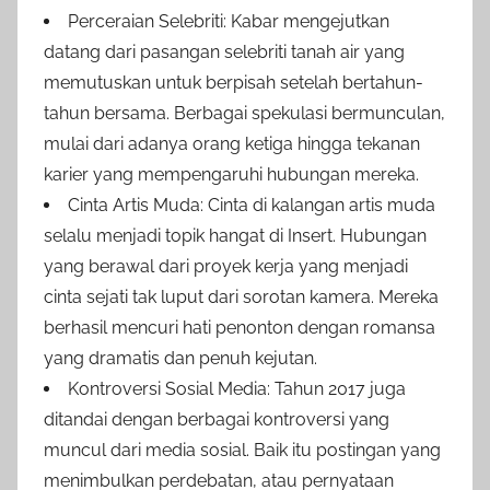
Perceraian Selebriti: Kabar mengejutkan
datang dari pasangan selebriti tanah air yang
memutuskan untuk berpisah setelah bertahun-
tahun bersama. Berbagai spekulasi bermunculan,
mulai dari adanya orang ketiga hingga tekanan
karier yang mempengaruhi hubungan mereka.
Cinta Artis Muda: Cinta di kalangan artis muda
selalu menjadi topik hangat di Insert. Hubungan
yang berawal dari proyek kerja yang menjadi
cinta sejati tak luput dari sorotan kamera. Mereka
berhasil mencuri hati penonton dengan romansa
yang dramatis dan penuh kejutan.
Kontroversi Sosial Media: Tahun 2017 juga
ditandai dengan berbagai kontroversi yang
muncul dari media sosial. Baik itu postingan yang
menimbulkan perdebatan, atau pernyataan