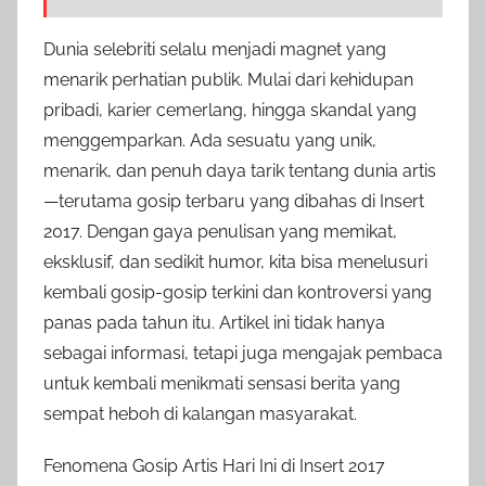
Dunia selebriti selalu menjadi magnet yang
menarik perhatian publik. Mulai dari kehidupan
pribadi, karier cemerlang, hingga skandal yang
menggemparkan. Ada sesuatu yang unik,
menarik, dan penuh daya tarik tentang dunia artis
—terutama gosip terbaru yang dibahas di Insert
2017. Dengan gaya penulisan yang memikat,
eksklusif, dan sedikit humor, kita bisa menelusuri
kembali gosip-gosip terkini dan kontroversi yang
panas pada tahun itu. Artikel ini tidak hanya
sebagai informasi, tetapi juga mengajak pembaca
untuk kembali menikmati sensasi berita yang
sempat heboh di kalangan masyarakat.
Fenomena Gosip Artis Hari Ini di Insert 2017