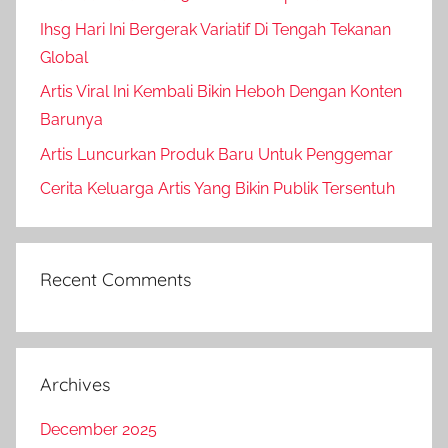
Ihsg Hari Ini Bergerak Variatif Di Tengah Tekanan
Global
Artis Viral Ini Kembali Bikin Heboh Dengan Konten
Barunya
Artis Luncurkan Produk Baru Untuk Penggemar
Cerita Keluarga Artis Yang Bikin Publik Tersentuh
Recent Comments
Archives
December 2025