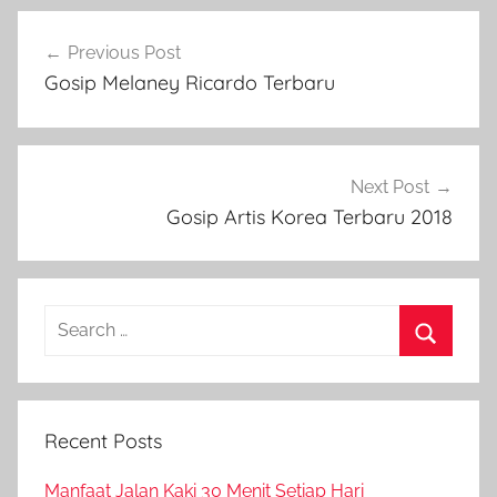
Post
Previous Post
navigation
Gosip Melaney Ricardo Terbaru
Next Post
Gosip Artis Korea Terbaru 2018
Search
for:
Search
Recent Posts
Manfaat Jalan Kaki 30 Menit Setiap Hari