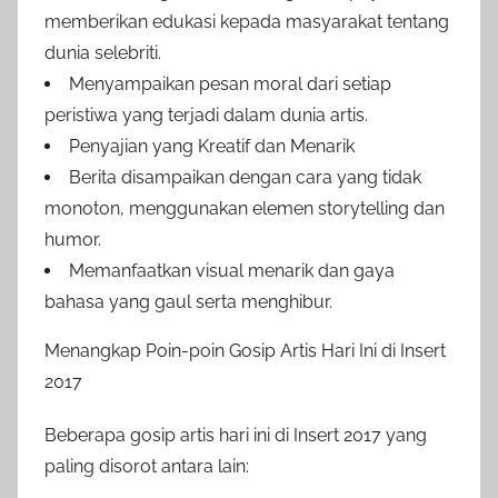
memberikan edukasi kepada masyarakat tentang
dunia selebriti.
Menyampaikan pesan moral dari setiap
peristiwa yang terjadi dalam dunia artis.
Penyajian yang Kreatif dan Menarik
Berita disampaikan dengan cara yang tidak
monoton, menggunakan elemen storytelling dan
humor.
Memanfaatkan visual menarik dan gaya
bahasa yang gaul serta menghibur.
Menangkap Poin-poin Gosip Artis Hari Ini di Insert
2017
Beberapa gosip artis hari ini di Insert 2017 yang
paling disorot antara lain: