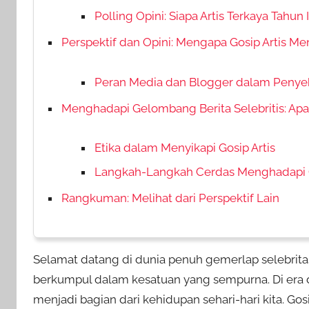
Polling Opini: Siapa Artis Terkaya Tahun I
Perspektif dan Opini: Mengapa Gosip Artis Men
Peran Media dan Blogger dalam Penye
Menghadapi Gelombang Berita Selebritis: Apa
Etika dalam Menyikapi Gosip Artis
Langkah-Langkah Cerdas Menghadapi 
Rangkuman: Melihat dari Perspektif Lain
Selamat datang di dunia penuh gemerlap selebrit
berkumpul dalam kesatuan yang sempurna. Di era digi
menjadi bagian dari kehidupan sehari-hari kita. G