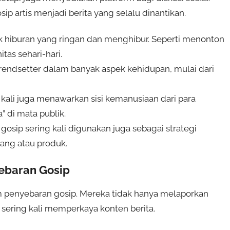
 artis menjadi berita yang selalu dinantikan.
k hiburan yang ringan dan menghibur. Seperti menonton
tas sehari-hari.
trendsetter dalam banyak aspek kehidupan, mulai dari
 kali juga menawarkan sisi kemanusiaan dari para
 di mata publik.
gosip sering kali digunakan juga sebagai strategi
ang atau produk.
ebaran Gosip
m penyebaran gosip. Mereka tidak hanya melaporkan
 sering kali memperkaya konten berita.