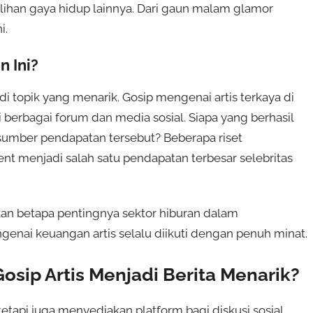
pilihan gaya hidup lainnya. Dari gaun malam glamor
i.
n Ini?
i topik yang menarik. Gosip mengenai artis terkaya di
 berbagai forum dan media sosial. Siapa yang berhasil
sumber pendapatan tersebut? Beberapa riset
t menjadi salah satu pendapatan terbesar selebritas
an betapa pentingnya sektor hiburan dalam
genai keuangan artis selalu diikuti dengan penuh minat.
osip Artis Menjadi Berita Menarik?
etapi juga menyediakan platform bagi diskusi sosial.