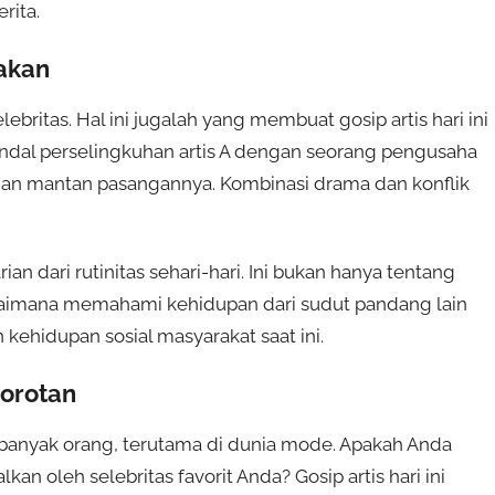
rita.
akan
ritas. Hal ini jugalah yang membuat gosip artis hari ini
andal perselingkuhan artis A dengan seorang pengusaha
B dan mantan pasangannya. Kombinasi drama dan konflik
n dari rutinitas sehari-hari. Ini bukan hanya tentang
agaimana memahami kehidupan dari sudut pandang lain
ehidupan sosial masyarakat saat ini.
Sorotan
i banyak orang, terutama di dunia mode. Apakah Anda
kan oleh selebritas favorit Anda? Gosip artis hari ini