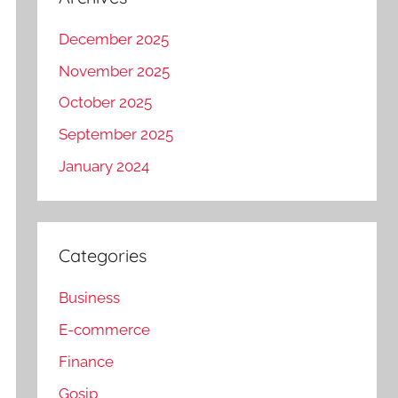
December 2025
November 2025
October 2025
September 2025
January 2024
Categories
Business
E-commerce
Finance
Gosip