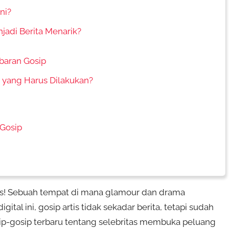
ni?
jadi Berita Menarik?
baran Gosip
 yang Harus Dilakukan?
Gosip
as! Sebuah tempat di mana glamour dan drama
tal ini, gosip artis tidak sekadar berita, tetapi sudah
osip-gosip terbaru tentang selebritas membuka peluang