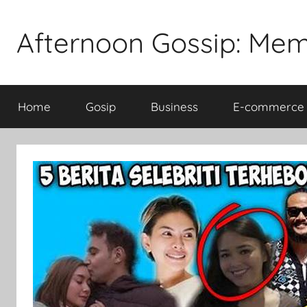
Skip
to
Afternoon Gossip: Mem
content
Sebuah
Website
Home
Gosip
Business
E-commerce
Tentang
Ke
Gosipan
Di
Berbagai
Kalangan