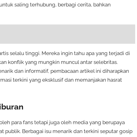
ntuk saling terhubung, berbagi cerita, bahkan
tis selalu tinggi. Mereka ingin tahu apa yang terjadi di
an konflik yang mungkin muncul antar selebritas.
arik dan informatif, pembacaan artikel ini diharapkan
masi terkini yang eksklusif dan memanjakan hasrat
iburan
 oleh para fans tetapi juga oleh media yang berupaya
publik. Berbagai isu menarik dan terkini seputar gosip