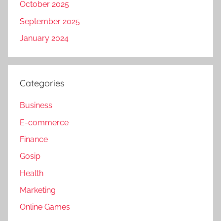
October 2025
September 2025
January 2024
Categories
Business
E-commerce
Finance
Gosip
Health
Marketing
Online Games