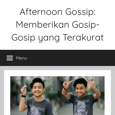
Skip
Afternoon Gossip:
to
content
Memberikan Gosip-
Gosip yang Terakurat
Sebuah
Website
Menu
Tentang
Ke
Gosipan
Di
Berbagai
Kalangan