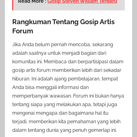
Read More :
Gosip Steven William Terbaru
Rangkuman Tentang Gosip Artis
Forum
Jika Anda belum pernah mencoba, sekarang
adalah saatnya untuk menjadi bagian dari
komunitas ini. Membaca dan berpartisipasi dalam
gosip artis forum memberikan lebih dari sekadar
hiburan. Ini adalah ajang pembelajaran, tempat
Anda bisa menggali informasi dan
memperbanyak wawasan. Forum ini bukan hanya
tentang siapa yang melakukan apa, tetapi juga
mengenai mengapa dan bagaimana hal itu
terjadi, memberikan kita pemahaman yang lebih
dalam tentang dunia yang penuh gemerlap ini.