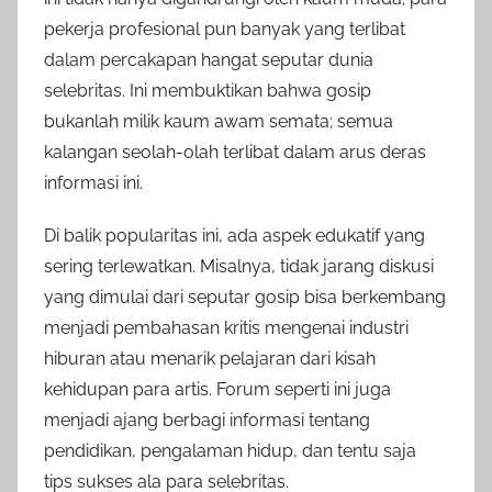
pekerja profesional pun banyak yang terlibat
dalam percakapan hangat seputar dunia
selebritas. Ini membuktikan bahwa gosip
bukanlah milik kaum awam semata; semua
kalangan seolah-olah terlibat dalam arus deras
informasi ini.
Di balik popularitas ini, ada aspek edukatif yang
sering terlewatkan. Misalnya, tidak jarang diskusi
yang dimulai dari seputar gosip bisa berkembang
menjadi pembahasan kritis mengenai industri
hiburan atau menarik pelajaran dari kisah
kehidupan para artis. Forum seperti ini juga
menjadi ajang berbagi informasi tentang
pendidikan, pengalaman hidup, dan tentu saja
tips sukses ala para selebritas.