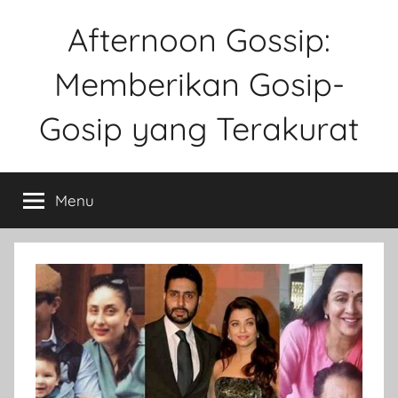
Skip
Afternoon Gossip:
to
content
Memberikan Gosip-
Gosip yang Terakurat
Sebuah
Website
Menu
Tentang
Ke
Gosipan
Di
Berbagai
Kalangan