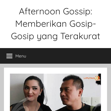
Skip
Afternoon Gossip:
to
content
Memberikan Gosip-
Gosip yang Terakurat
Sebuah
Website
Menu
Tentang
Ke
Gosipan
Di
Berbagai
Kalangan