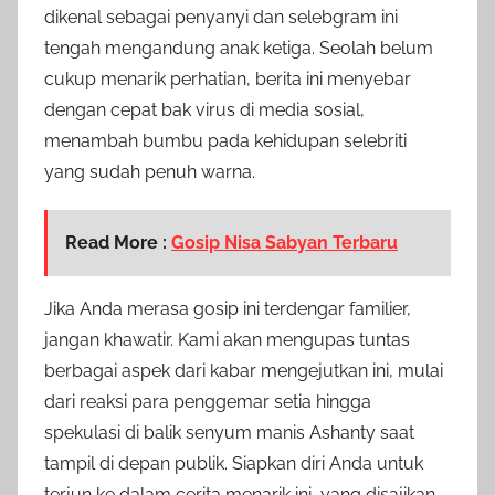
dikenal sebagai penyanyi dan selebgram ini
tengah mengandung anak ketiga. Seolah belum
cukup menarik perhatian, berita ini menyebar
dengan cepat bak virus di media sosial,
menambah bumbu pada kehidupan selebriti
yang sudah penuh warna.
Read More :
Gosip Nisa Sabyan Terbaru
Jika Anda merasa gosip ini terdengar familier,
jangan khawatir. Kami akan mengupas tuntas
berbagai aspek dari kabar mengejutkan ini, mulai
dari reaksi para penggemar setia hingga
spekulasi di balik senyum manis Ashanty saat
tampil di depan publik. Siapkan diri Anda untuk
terjun ke dalam cerita menarik ini, yang disajikan