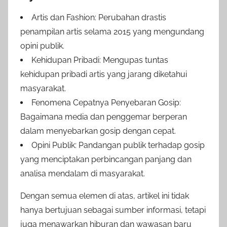
Artis dan Fashion: Perubahan drastis
penampilan artis selama 2015 yang mengundang
opini publik.
Kehidupan Pribadi: Mengupas tuntas
kehidupan pribadi artis yang jarang diketahui
masyarakat.
Fenomena Cepatnya Penyebaran Gosip:
Bagaimana media dan penggemar berperan
dalam menyebarkan gosip dengan cepat.
Opini Publik: Pandangan publik terhadap gosip
yang menciptakan perbincangan panjang dan
analisa mendalam di masyarakat.
Dengan semua elemen di atas, artikel ini tidak
hanya bertujuan sebagai sumber informasi, tetapi
juga menawarkan hiburan dan wawasan baru