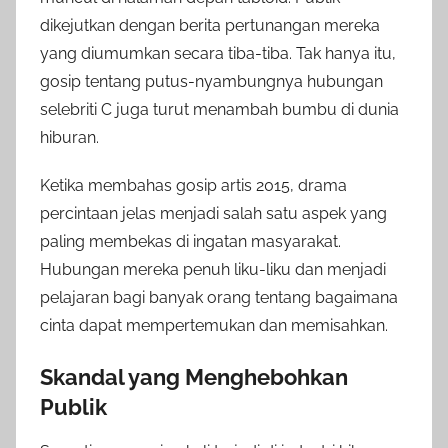
dikejutkan dengan berita pertunangan mereka
yang diumumkan secara tiba-tiba. Tak hanya itu,
gosip tentang putus-nyambungnya hubungan
selebriti C juga turut menambah bumbu di dunia
hiburan.
Ketika membahas gosip artis 2015, drama
percintaan jelas menjadi salah satu aspek yang
paling membekas di ingatan masyarakat.
Hubungan mereka penuh liku-liku dan menjadi
pelajaran bagi banyak orang tentang bagaimana
cinta dapat mempertemukan dan memisahkan.
Skandal yang Menghebohkan
Publik