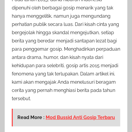
dipenuhi oleh berbagai gosip menarik yang tak
hanya menggelitik, namun juga mengundang
perhatian publik secara luas. Dari kisah cinta yang
bergejolak hingga skandal mengejutkan, setiap
berita yang beredar menjadi santapan lezat bagi
para penggemar gosip. Menghadirkan perpaduan
antara drama, humor, dan kisah nyata dari
kehidupan para selebriti, gosip artis 2015 menjadi
fenomena yang tak terlupakan. Dalam artikel ini,
kami akan mengajak Anda menelusuri beragam
cerita yang pernah menghiasi berita pada tahun
tersebut.
Read More :
Mod Bussid Anti Gosip Terbaru