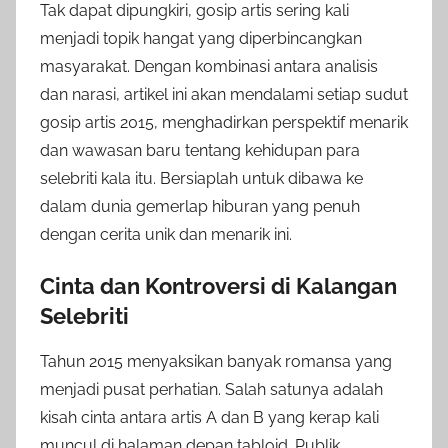
Tak dapat dipungkiri, gosip artis sering kali
menjadi topik hangat yang diperbincangkan
masyarakat. Dengan kombinasi antara analisis
dan narasi, artikel ini akan mendalami setiap sudut
gosip artis 2015, menghadirkan perspektif menarik
dan wawasan baru tentang kehidupan para
selebriti kala itu. Bersiaplah untuk dibawa ke
dalam dunia gemerlap hiburan yang penuh
dengan cerita unik dan menarik ini.
Cinta dan Kontroversi di Kalangan
Selebriti
Tahun 2015 menyaksikan banyak romansa yang
menjadi pusat perhatian. Salah satunya adalah
kisah cinta antara artis A dan B yang kerap kali
muncul di halaman depan tabloid. Publik