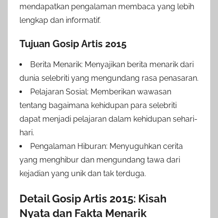
mendapatkan pengalaman membaca yang lebih
lengkap dan informatif.
Tujuan Gosip Artis 2015
Berita Menarik: Menyajikan berita menarik dari
dunia selebriti yang mengundang rasa penasaran.
Pelajaran Sosial: Memberikan wawasan
tentang bagaimana kehidupan para selebriti
dapat menjadi pelajaran dalam kehidupan sehari-
hari.
Pengalaman Hiburan: Menyuguhkan cerita
yang menghibur dan mengundang tawa dari
kejadian yang unik dan tak terduga.
Detail Gosip Artis 2015: Kisah
Nyata dan Fakta Menarik