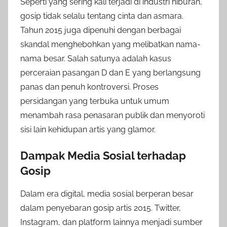
Seperti yang sering kali terjadi di industri hiburan,
gosip tidak selalu tentang cinta dan asmara.
Tahun 2015 juga dipenuhi dengan berbagai
skandal menghebohkan yang melibatkan nama-
nama besar. Salah satunya adalah kasus
perceraian pasangan D dan E yang berlangsung
panas dan penuh kontroversi. Proses
persidangan yang terbuka untuk umum
menambah rasa penasaran publik dan menyoroti
sisi lain kehidupan artis yang glamor.
Dampak Media Sosial terhadap
Gosip
Dalam era digital, media sosial berperan besar
dalam penyebaran gosip artis 2015. Twitter,
Instagram, dan platform lainnya menjadi sumber