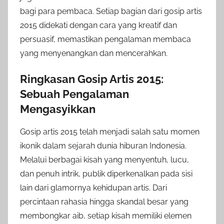
bagi para pembaca. Setiap bagian dari gosip artis
2015 didekati dengan cara yang kreatif dan
persuasif, memastikan pengalaman membaca
yang menyenangkan dan mencerahkan.
Ringkasan Gosip Artis 2015:
Sebuah Pengalaman
Mengasyikkan
Gosip artis 2015 telah menjadi salah satu momen
ikonik dalam sejarah dunia hiburan Indonesia.
Melalui berbagai kisah yang menyentuh, lucu,
dan penuh intrik, publik diperkenalkan pada sisi
lain dari glamornya kehidupan artis. Dari
percintaan rahasia hingga skandal besar yang
membongkar aib, setiap kisah memiliki elemen