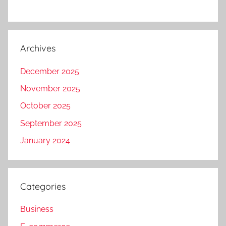
Archives
December 2025
November 2025
October 2025
September 2025
January 2024
Categories
Business