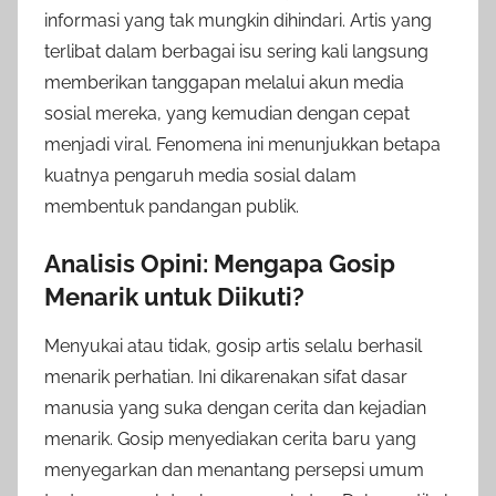
informasi yang tak mungkin dihindari. Artis yang
terlibat dalam berbagai isu sering kali langsung
memberikan tanggapan melalui akun media
sosial mereka, yang kemudian dengan cepat
menjadi viral. Fenomena ini menunjukkan betapa
kuatnya pengaruh media sosial dalam
membentuk pandangan publik.
Analisis Opini: Mengapa Gosip
Menarik untuk Diikuti?
Menyukai atau tidak, gosip artis selalu berhasil
menarik perhatian. Ini dikarenakan sifat dasar
manusia yang suka dengan cerita dan kejadian
menarik. Gosip menyediakan cerita baru yang
menyegarkan dan menantang persepsi umum