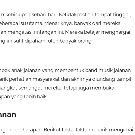
 kehidupan sehari-hari. Ketidakpastian tempat tinggal,
berapa isu utama. Menariknya, banyak dari mereka
n mengatasi rintangan ini. Mereka belajar menghargai
kin sulit dipahami oleh banyak orang.
lompok anak jalanan yang membentuk band musik jalanan.
rik perhatian masyarakat dan akhirnya diundang tampil
engangkat semangat mereka, tetapi juga membuka
an yang lebih baik.
lanan
juangan ada harapan. Berikut fakta-fakta menarik mengenai