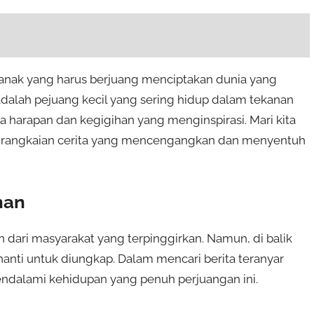
-anak yang harus berjuang menciptakan dunia yang
adalah pejuang kecil yang sering hidup dalam tekanan
da harapan dan kegigihan yang menginspirasi. Mari kita
lam rangkaian cerita yang mencengangkan dan menyentuh
nan
n dari masyarakat yang terpinggirkan. Namun, di balik
nanti untuk diungkap. Dalam mencari berita teranyar
dalami kehidupan yang penuh perjuangan ini.