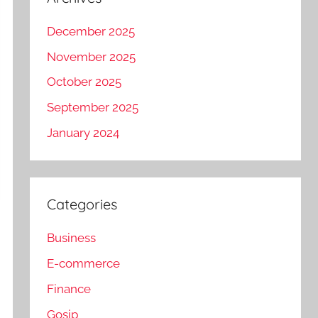
December 2025
November 2025
October 2025
September 2025
January 2024
Categories
Business
E-commerce
Finance
Gosip