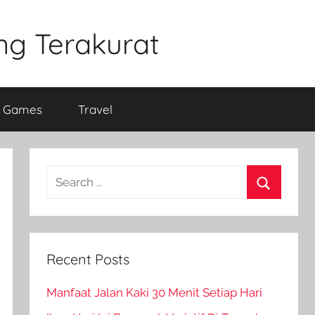
ng Terakurat
e Games
Travel
Search
for:
Search
Recent Posts
Manfaat Jalan Kaki 30 Menit Setiap Hari