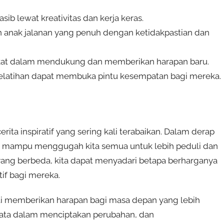
ib lewat kreativitas dan kerja keras.
n anak jalanan yang penuh dengan ketidakpastian dan
rakat dalam mendukung dan memberikan harapan baru.
elatihan dapat membuka pintu kesempatan bagi mereka.
ita inspiratif yang sering kali terabaikan. Dalam derap
g mampu menggugah kita semua untuk lebih peduli dan
ang berbeda, kita dapat menyadari betapa berharganya
if bagi mereka.
ti memberikan harapan bagi masa depan yang lebih
nyata dalam menciptakan perubahan, dan