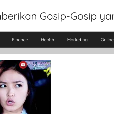
berikan Gosip-Gosip ya
Finance
Health
Marketing
Onlin