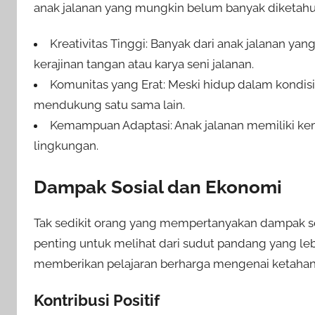
anak jalanan yang mungkin belum banyak diketahu
Kreativitas Tinggi: Banyak dari anak jalanan y
kerajinan tangan atau karya seni jalanan.
Komunitas yang Erat: Meski hidup dalam kondis
mendukung satu sama lain.
Kemampuan Adaptasi: Anak jalanan memiliki ke
lingkungan.
Dampak Sosial dan Ekonomi
Tak sedikit orang yang mempertanyakan dampak so
penting untuk melihat dari sudut pandang yang 
memberikan pelajaran berharga mengenai ketahan
Kontribusi Positif