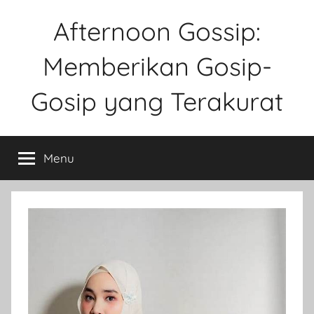
Skip
Afternoon Gossip:
to
content
Memberikan Gosip-
Gosip yang Terakurat
Sebuah
Website
Menu
Tentang
Ke
Gosipan
Di
Berbagai
Kalangan