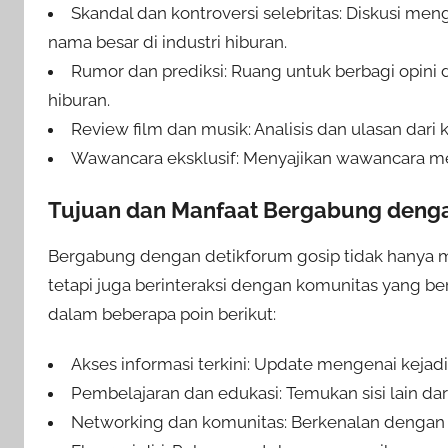
Skandal dan kontroversi selebritas: Diskusi me
nama besar di industri hiburan.
Rumor dan prediksi: Ruang untuk berbagi opini 
hiburan.
Review film dan musik: Analisis dan ulasan dari 
Wawancara eksklusif: Menyajikan wawancara me
Tujuan dan Manfaat Bergabung denga
Bergabung dengan detikforum gosip tidak hanya m
tetapi juga berinteraksi dengan komunitas yang be
dalam beberapa poin berikut:
Akses informasi terkini: Update mengenai kejadia
Pembelajaran dan edukasi: Temukan sisi lain dar
Networking dan komunitas: Berkenalan dengan s