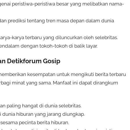
ngenai peristiwa-peristiwa besar yang melibatkan nama-
dan prediksi tentang tren masa depan dalam dunia
karya-karya terbaru yang diluncurkan oleh selebritas.
ndalam dengan tokoh-tokoh di balik layar.
n Detikforum Gosip
emberikan kesempatan untuk mengikuti berita terbaru
rbagi minat yang sama. Manfaat ini dapat dirangkum
n paling hangat di dunia selebritas.
i dunia hiburan yang jarang diungkap.
esama pecinta berita hiburan.