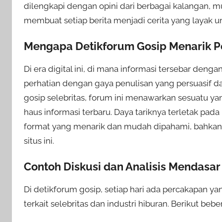
dilengkapi dengan opini dari berbagai kalangan, mul
membuat setiap berita menjadi cerita yang layak unt
Mengapa Detikforum Gosip Menarik P
Di era digital ini, di mana informasi tersebar den
perhatian dengan gaya penulisan yang persuasif d
gosip selebritas, forum ini menawarkan sesuatu ya
haus informasi terbaru. Daya tariknya terletak p
format yang menarik dan mudah dipahami, bahkan
situs ini.
Contoh Diskusi dan Analisis Mendasar
Di detikforum gosip, setiap hari ada percakapan yan
terkait selebritas dan industri hiburan. Berikut beb