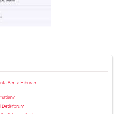
nta Berita Hiburan
hatian?
i Detikforum