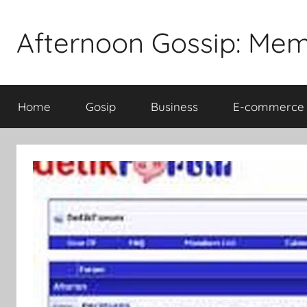
Skip
to
Afternoon Gossip: Mem
content
Sebuah
Website
Home
Gosip
Business
E-commerce
Tentang
Ke
Gosipan
Di
Berbagai
Kalangan