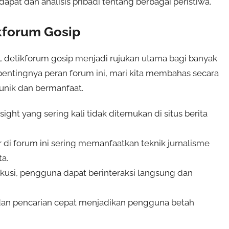
pat dan analisis pribadi tentang berbagai peristiwa.
kforum Gosip
 detikforum gosip menjadi rujukan utama bagi banyak
pentingnya peran forum ini, mari kita membahas secara
unik dan bermanfaat.
ght yang sering kali tidak ditemukan di situs berita
 di forum ini sering memanfaatkan teknik jurnalisme
ta.
skusi, pengguna dapat berinteraksi langsung dan
 dan pencarian cepat menjadikan pengguna betah