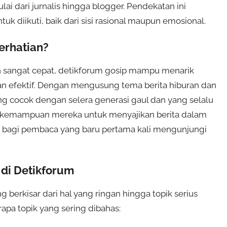
ai dari jurnalis hingga blogger. Pendekatan ini
uk diikuti, baik dari sisi rasional maupun emosional.
erhatian?
gan sangat cepat, detikforum gosip mampu menarik
an efektif. Dengan mengusung tema berita hiburan dan
ng cocok dengan selera generasi gaul dan yang selalu
ada kemampuan mereka untuk menyajikan berita dalam
 bagi pembaca yang baru pertama kali mengunjungi
 di Detikforum
g berkisar dari hal yang ringan hingga topik serius
erapa topik yang sering dibahas: