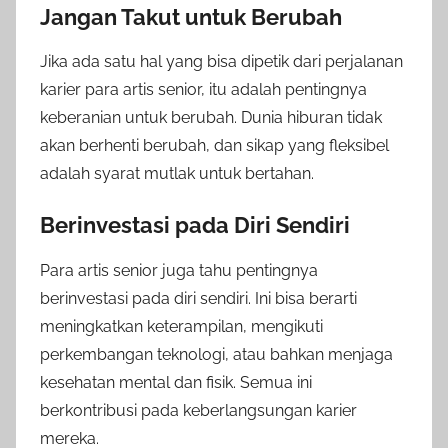
Jangan Takut untuk Berubah
Jika ada satu hal yang bisa dipetik dari perjalanan
karier para artis senior, itu adalah pentingnya
keberanian untuk berubah. Dunia hiburan tidak
akan berhenti berubah, dan sikap yang fleksibel
adalah syarat mutlak untuk bertahan.
Berinvestasi pada Diri Sendiri
Para artis senior juga tahu pentingnya
berinvestasi pada diri sendiri. Ini bisa berarti
meningkatkan keterampilan, mengikuti
perkembangan teknologi, atau bahkan menjaga
kesehatan mental dan fisik. Semua ini
berkontribusi pada keberlangsungan karier
mereka.