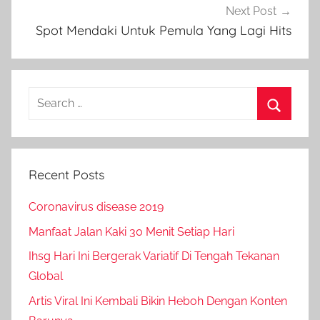
Next Post
Spot Mendaki Untuk Pemula Yang Lagi Hits
Search
for:
Search
Recent Posts
Coronavirus disease 2019
Manfaat Jalan Kaki 30 Menit Setiap Hari
Ihsg Hari Ini Bergerak Variatif Di Tengah Tekanan
Global
Artis Viral Ini Kembali Bikin Heboh Dengan Konten