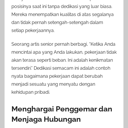
posisinya saat ini tanpa dedikasi yang luar biasa.
Mereka menempatkan kualitas di atas segalanya
dan tidak pernah setengah-setengah dalam
setiap pekerjaannya.
Seorang artis senior pernah berbagi, “Ketika Anda
mencintai apa yang Anda lakukan, pekerjaan tidak
akan terasa seperti beban. Ini adalah kenikmatan
tersendiri.” Dedikasi semacam ini adalah contoh
nyata bagaimana pekerjaan dapat berubah
menjadi sesuatu yang menyatu dengan
kehidupan pribadi.
Menghargai Penggemar dan
Menjaga Hubungan