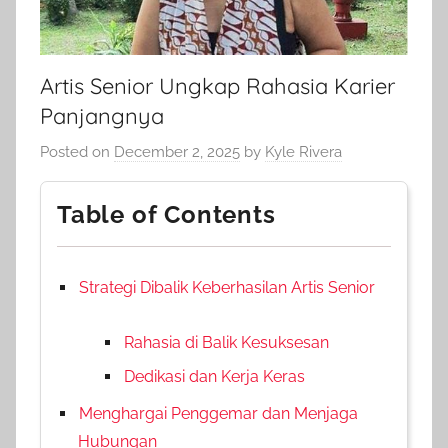
Artis Senior Ungkap Rahasia Karier
Panjangnya
Posted on
December 2, 2025
by
Kyle Rivera
Table of Contents
Strategi Dibalik Keberhasilan Artis Senior
Rahasia di Balik Kesuksesan
Dedikasi dan Kerja Keras
Menghargai Penggemar dan Menjaga
Hubungan