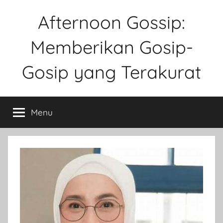
Skip
Afternoon Gossip:
to
content
Memberikan Gosip-
Gosip yang Terakurat
Sebuah
Website
Menu
Tentang
Ke
Gosipan
Di
Berbagai
Kalangan