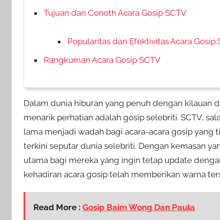
Tujuan dan Conoth Acara Gosip SCTV
Popularitas dan Efektivitas Acara Gosip
Rangkuman Acara Gosip SCTV
Dalam dunia hiburan yang penuh dengan kilauan dan 
menarik perhatian adalah gosip selebriti. SCTV, sala
lama menjadi wadah bagi acara-acara gosip yang t
terkini seputar dunia selebriti. Dengan kemasan ya
utama bagi mereka yang ingin tetap update dengan 
kehadiran acara gosip telah memberikan warna ters
Read More :
Gosip Baim Wong Dan Paula