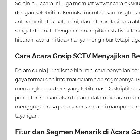
Selain itu, acara ini juga memuat wawancara eksklu
dengan selebriti terkemuka memberikan insight lan
antara berita faktual, opini, dan interpretasi para 
sangat diminati. Dengan menampilkan statistik terki
hiburan, acara ini tidak hanya menghibur tetapi juga
Cara Acara Gosip SCTV Menyajikan Be
Dalam dunia jurnalisme hiburan, cara penyajian b
gaya formal dan informal dalam tiap segmennya.
menjangkau audiens yang lebih luas. Deskriptif d
penonton seakan-akan berada dalam pusaran drama 
menggugah rasa penasaran, acara ini mampu mempe
tayangan.
Fitur dan Segmen Menarik di Acara G