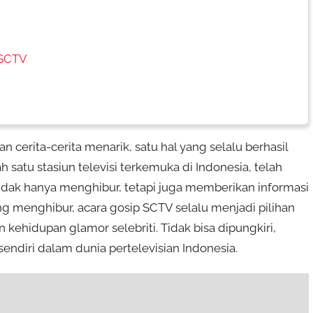
 SCTV
cerita-cerita menarik, satu hal yang selalu berhasil
h satu stasiun televisi terkemuka di Indonesia, telah
idak hanya menghibur, tetapi juga memberikan informasi
ng menghibur, acara gosip SCTV selalu menjadi pilihan
kehidupan glamor selebriti. Tidak bisa dipungkiri,
endiri dalam dunia pertelevisian Indonesia.