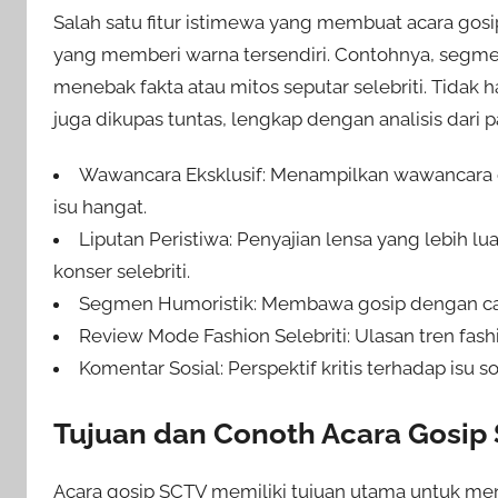
Salah satu fitur istimewa yang membuat acara g
yang memberi warna tersendiri. Contohnya, segme
menebak fakta atau mitos seputar selebriti. Tidak h
juga dikupas tuntas, lengkap dengan analisis dari p
Wawancara Eksklusif: Menampilkan wawancara d
isu hangat.
Liputan Peristiwa: Penyajian lensa yang lebih lu
konser selebriti.
Segmen Humoristik: Membawa gosip dengan c
Review Mode Fashion Selebriti: Ulasan tren fash
Komentar Sosial: Perspektif kritis terhadap isu so
Tujuan dan Conoth Acara Gosip
Acara gosip SCTV memiliki tujuan utama untuk me