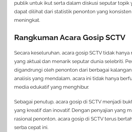
publik untuk ikut serta dalam diskusi seputar topik
dapat dilihat dari statistik penonton yang konsiste
meningkat.
Rangkuman Acara Gosip SCTV
Secara keseluruhan, acara gosip SCTV tidak hany
yang aktual dan menarik seputar dunia selebriti. 
digandrungi oleh penonton dari berbagai kalangan
analisis yang mendalam, acara ini tidak hanya berf
media edukatif yang menghibur.
Sebagai penutup, acara gosip di SCTV menjadi bukt
yang kreatif dan inovatif. Dengan penyajian yan
rasional penonton, acara gosip di SCTV terus be
serba cepat ini.