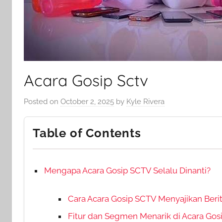
Acara Gosip Sctv
Posted on
October 2, 2025
by
Kyle Rivera
Table of Contents
Mengapa Acara Gosip SCTV Selalu Dinanti?
Cara Acara Gosip SCTV Menyajikan Beri
Fitur dan Segmen Menarik di Acara Go