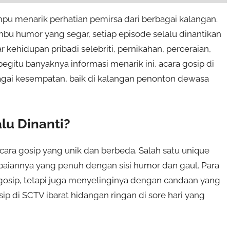
u menarik perhatian pemirsa dari berbagai kalangan.
bu humor yang segar, setiap episode selalu dinantikan
kehidupan pribadi selebriti, pernikahan, perceraian,
begitu banyaknya informasi menarik ini, acara gosip di
gai kesempatan, baik di kalangan penonton dewasa
lu Dinanti?
ra gosip yang unik dan berbeda. Salah satu unique
mpaiannya yang penuh dengan sisi humor dan gaul. Para
osip, tetapi juga menyelinginya dengan candaan yang
p di SCTV ibarat hidangan ringan di sore hari yang