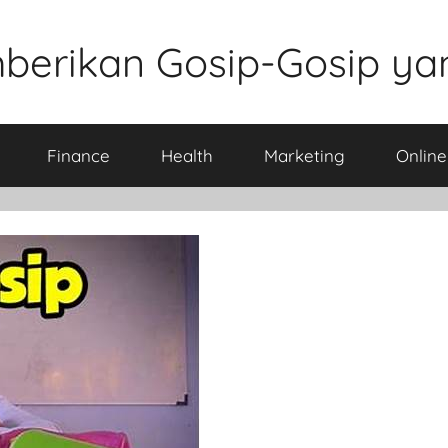
berikan Gosip-Gosip ya
Finance
Health
Marketing
Onlin