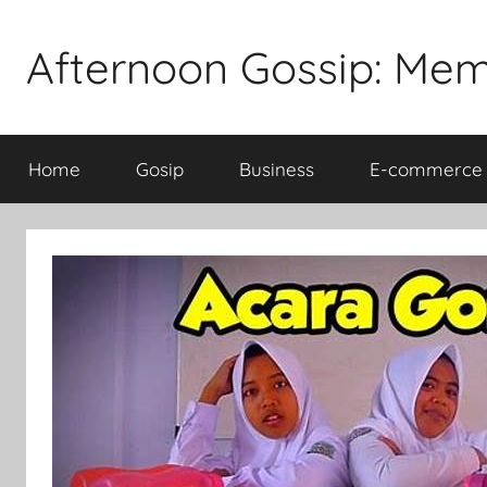
Skip
to
Afternoon Gossip: Mem
content
Sebuah
Website
Home
Gosip
Business
E-commerce
Tentang
Ke
Gosipan
Di
Berbagai
Kalangan