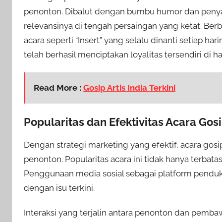
penonton. Dibalut dengan bumbu humor dan penyaj
relevansinya di tengah persaingan yang ketat. Be
acara seperti “Insert” yang selalu dinanti setiap ha
telah berhasil menciptakan loyalitas tersendiri di h
Read More :
Gosip Artis India Terkini
Popularitas dan Efektivitas Acara Gos
Dengan strategi marketing yang efektif, acara go
penonton. Popularitas acara ini tidak hanya terbatas
Penggunaan media sosial sebagai platform penduk
dengan isu terkini.
Interaksi yang terjalin antara penonton dan pemb