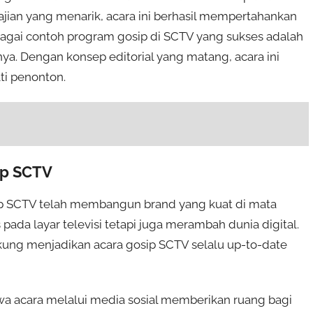
ian yang menarik, acara ini berhasil mempertahankan
rbagai contoh program gosip di SCTV yang sukses adalah
rinya. Dengan konsep editorial yang matang, acara ini
ati penonton.
ip SCTV
sip SCTV telah membangun brand yang kuat di mata
 pada layar televisi tetapi juga merambah dunia digital.
ung menjadikan acara gosip SCTV selalu up-to-date
awa acara melalui media sosial memberikan ruang bagi