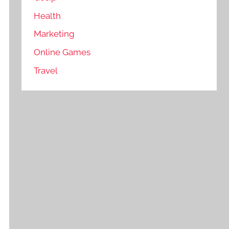
Health
Marketing
Online Games
Travel