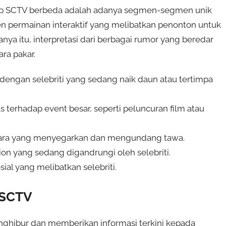
osip SCTV berbeda adalah adanya segmen-segmen unik
n permainan interaktif yang melibatkan penonton untuk
anya itu, interpretasi dari berbagai rumor yang beredar
ara pakar.
engan selebriti yang sedang naik daun atau tertimpa
as terhadap event besar, seperti peluncuran film atau
ara yang menyegarkan dan mengundang tawa.
ion yang sedang digandrungi oleh selebriti.
sial yang melibatkan selebriti.
 SCTV
nghibur dan memberikan informasi terkini kepada