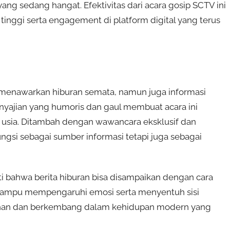
 yang sedang hangat. Efektivitas dari acara gosip SCTV ini
n tinggi serta engagement di platform digital yang terus
a menawarkan hiburan semata, namun juga informasi
Penyajian yang humoris dan gaul membuat acara ini
 usia. Ditambah dengan wawancara eksklusif dan
ungsi sebagai sumber informasi tetapi juga sebagai
i bahwa berita hiburan bisa disampaikan dengan cara
g mampu mempengaruhi emosi serta menyentuh sisi
rtahan dan berkembang dalam kehidupan modern yang